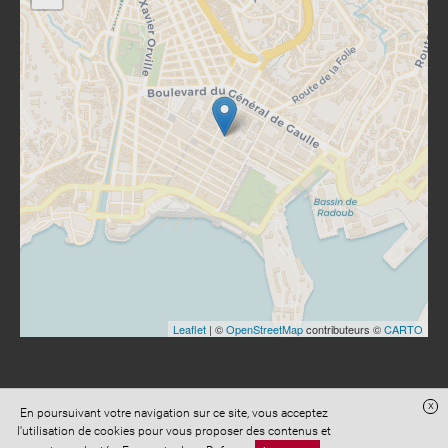
Leaflet
| ©
OpenStreetMap
contributeurs ©
CARTO
x
En poursuivant votre navigation sur ce site, vous acceptez
Site réalisé avec
Digital Avocat
l'utilisation de cookies pour vous proposer des contenus et
Accès administration
Confidentialité
Conditions Générales de Vente