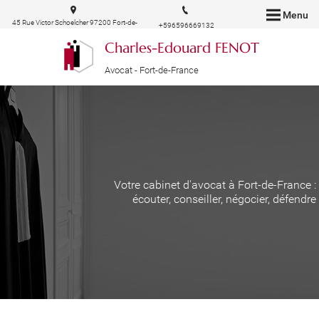
Menu
45 Rue Victor Schoelcher 97200 Fort-de-
+596596669132
France
Charles-Edouard FENOT
Avocat - Fort-de-France
Votre cabinet d'avocat à Fort-de-France :
écouter, conseiller, négocier, défendre