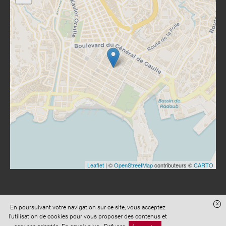
Leaflet
| ©
OpenStreetMap
contributeurs ©
CARTO
x
En poursuivant votre navigation sur ce site, vous acceptez
Site réalisé avec
Digital Avocat
l'utilisation de cookies pour vous proposer des contenus et
Accès administration
Confidentialité
Conditions Générales de Vente