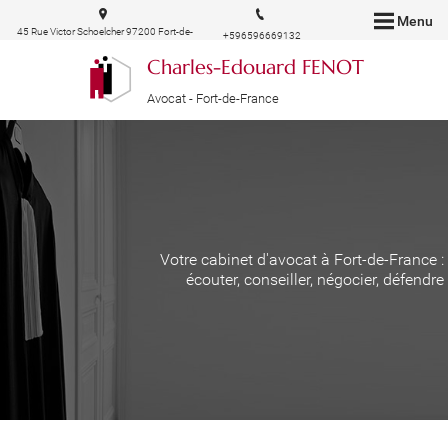
Menu
45 Rue Victor Schoelcher 97200 Fort-de-
+596596669132
France
Charles-Edouard FENOT
Avocat - Fort-de-France
Votre cabinet d'avocat à Fort-de-France :
écouter, conseiller, négocier, défendre